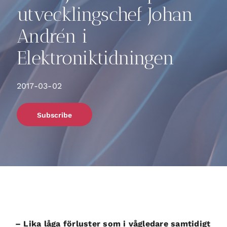
utvecklingschef Johan
Andrén i
Elektroniktidningen
2017-03-02
Subscribe
– Lika låga förluster som i vågledare samtidigt