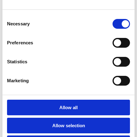
Pressmeddelande (PDF)
Consent
Necessary
Selection
Share on
Preferences
Statistics
Marketing
Recent Press Releases
Allow all
2026-07-17
Gapwaves AB (publ) publishes
Interim Report for Q2 2026
Allow selection
Regulatory