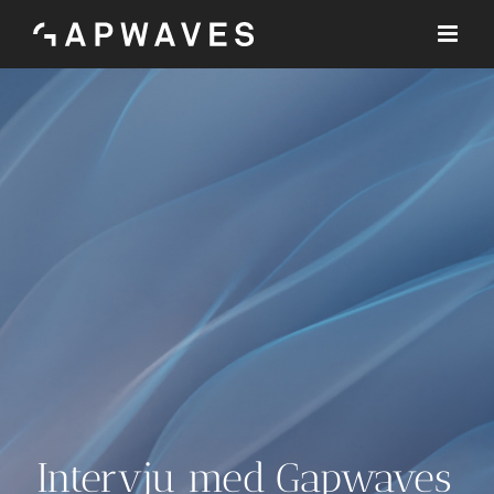
Skip
to
content
Intervju med Gapwaves