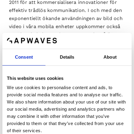
2011 för att kommersialisera innovationer för
effektiv trådlös kommunikation. I och med den
exponentiellt ökande användningen av bild och
video i våra mobila enheter uppkommer också
ett ökande behov av högpresterande trådlösa
system. Till dessa system utvecklar Gapwaves
AB vågledar- och antennprodukter baserade på
Consent
Details
About
den patenterade GAP-vågledarteknologin.
Bolagets marknader är bland annat radiolänkar
inom telekom, bilradar, avlyssningssystem och
This website uses cookies
rymdobservatorier.
We use cookies to personalise content and ads, to
provide social media features and to analyse our traffic.
Gapwaves aktie (GAPW B) är föremål för handel
We also share information about your use of our site with
på Nasdaq First North Stockholm med G&W
our social media, advertising and analytics partners who
Fondkommission som Certified Adviser.
may combine it with other information that you’ve
provided to them or that they’ve collected from your use
of their services.