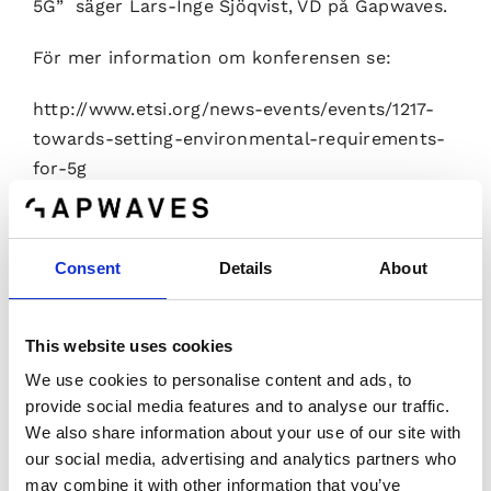
5G” säger Lars-Inge Sjöqvist, VD på Gapwaves.
För mer information om konferensen se:
http://www.etsi.org/news-events/events/1217-
towards-setting-environmental-requirements-
for-5g
Göteborg den 27 november 2017
Consent
Details
About
För ytterligare information se Gapwaves ABs
hemsida www.gapwaves.com eller kontakta VD
Lars-Inge Sjöqvist.
This website uses cookies
We use cookies to personalise content and ads, to
Lars-Inge Sjöqvist
provide social media features and to analyse our traffic.
We also share information about your use of our site with
Telefonnummer: 0736 84 03 56
our social media, advertising and analytics partners who
E-post: lars-inge.sjoqvist@gapwaves.com
may combine it with other information that you’ve