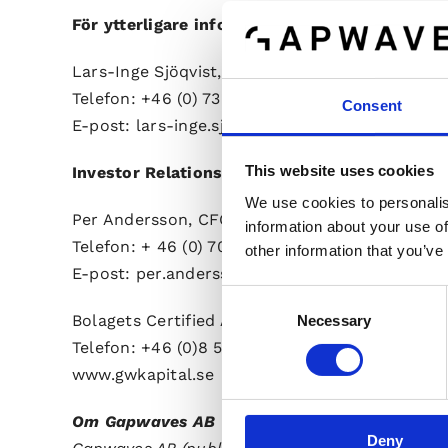
För ytterligare information kontakta:
Lars-Inge Sjöqvist, VD, Gapwaves
Telefon: +46 (0) 736 84 03 56
Consent
E-post: lars-inge.sjoqvist@gapwaves.com
This website uses cookies
Investor Relations
We use cookies to personalis
Per Andersson, CFO
information about your use of
Telefon: + 46 (0) 709 39 53 27
other information that you’ve
E-post: per.andersson@gapwaves.com
Consent
Bolagets Certified Adviser är G&W Fondkommi
Necessary
Selection
Telefon: +46 (0)8 503 000 50
www.gwkapital.se
Om Gapwaves AB
Deny