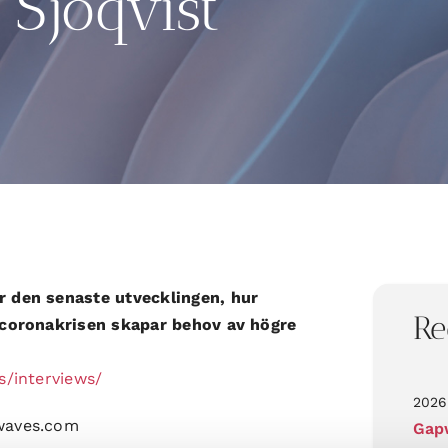
 Sjöqvist
 den senaste utvecklingen, hur
Re
coronakrisen skapar behov av högre
/interviews/
2026
waves.com
Gapw