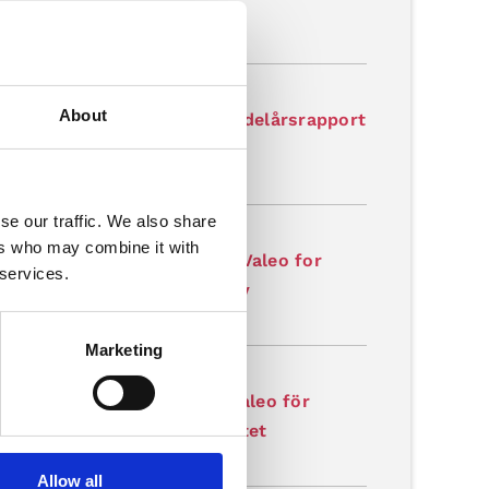
rt for Q2 2026
latory
-07-17
About
aves AB (publ) publicerar delårsrapport
2026
latory
se our traffic. We also share
-07-07
ers who may combine it with
aves receives order from Valeo for
 services.
lerated production capacity
latory
Marketing
-07-07
aves erhåller order från Valeo för
garelagd produktionskapacitet
latory
Allow all