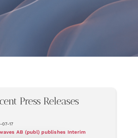
cent Press Releases
-07-17
aves AB (publ) publishes Interim