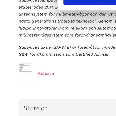
Gapwaves AB (publ) har sitt ursprung i forskn
etablerades 2011. Bolagets vision är att vara d
antennsystem för millimetervågor och den utva
nästa generations trådlösa teknologi. Genom s
hjälpa innovatörer inom Telekom och Automotiv
millimetervågssystem som förändrar samhället v
Gapwaves aktie (GAPW B) är föremål för hande
G&W Fondkommission som Certified Adviser.
Release
Share on