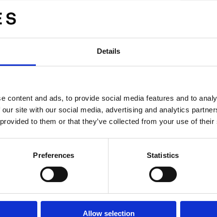
Repo
Regu
2026
Details
Gapw
Q2 
Regu
e content and ads, to provide social media features and to analy
2026
 our site with our social media, advertising and analytics partn
Gapw
 provided to them or that they’ve collected from your use of their
acce
Regu
ssion AB
Preferences
Statistics
2026
Gapw
tidi
Regu
Allow selection