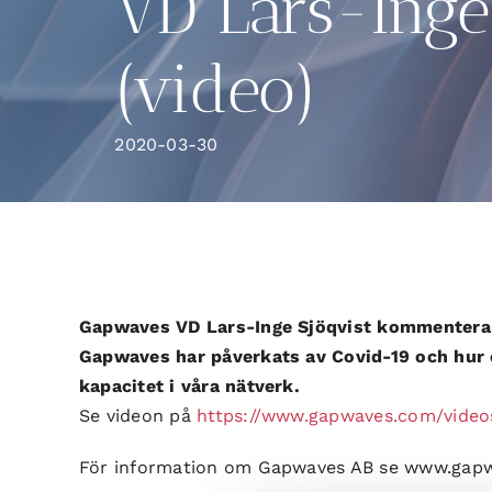
VD Lars-Inge
(video)
2020-03-30
Gapwaves VD Lars-Inge Sjöqvist kommenterar
Gapwaves har påverkats av Covid-19 och hur 
kapacitet i våra nätverk.
Se videon på
https://www.gapwaves.com/videos
För information om Gapwaves AB se www.gap