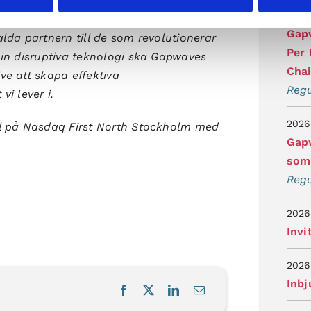
ing vid Chalmers Tekniska Högskola och
2026
en mest innovativa leverantören av
Gap
lda partnern till de som revolutionerar
Per
in disruptiva teknologi ska Gapwaves
Cha
e att skapa effektiva
Regu
i lever i.
2026
l på Nasdaq First North Stockholm med
Gapw
som 
Regu
2026
Invi
2026
Inb