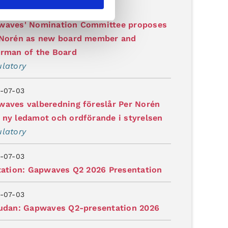
-07-03
waves' Nomination Committee proposes
 Norén as new board member and
irman of the Board
latory
-07-03
aves valberedning föreslår Per Norén
ny ledamot och ordförande i styrelsen
latory
-07-03
tation: Gapwaves Q2 2026 Presentation
-07-03
judan: Gapwaves Q2-presentation 2026