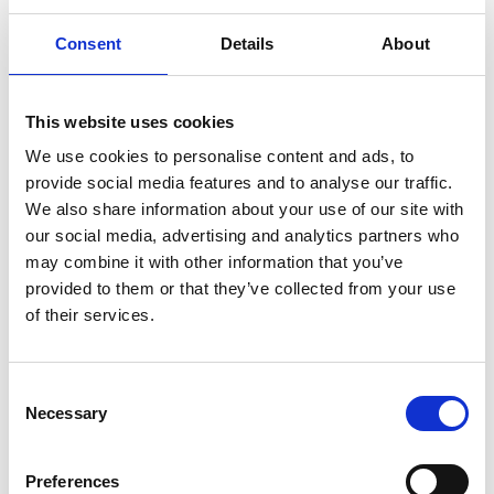
på Nasdaq First North Growth Market
Consent
Details
About
Stockholm med G&W Fondkommission som
Certified Adviser.
This website uses cookies
We use cookies to personalise content and ads, to
Gapwaves Årsredovisning 2021
provide social media features and to analyse our traffic.
We also share information about your use of our site with
our social media, advertising and analytics partners who
may combine it with other information that you’ve
provided to them or that they’ve collected from your use
Share on
of their services.
Consent
Necessary
Selection
Recent Press Releases
Preferences