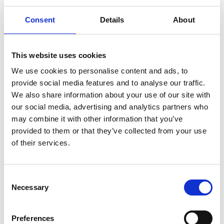
på Nasdaq First North Growth Market
Consent
Details
About
Stockholm med G&W Fondkommission som
Certified Adviser.
This website uses cookies
Gapwaves AB (Publ) Årsredovisning
We use cookies to personalise content and ads, to
2024
provide social media features and to analyse our traffic.
We also share information about your use of our site with
our social media, advertising and analytics partners who
may combine it with other information that you’ve
provided to them or that they’ve collected from your use
Share on
of their services.
Consent
Necessary
Selection
Recent Press Releases
Preferences