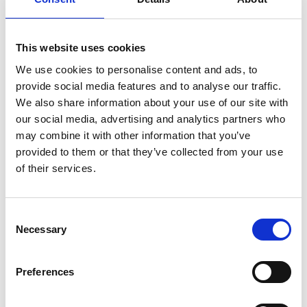
För mer information om konferensen se:
http://www.etsi.org/news-events/events/1217-
This website uses cookies
towards-setting-environmental-requirements-
We use cookies to personalise content and ads, to
for-5g
provide social media features and to analyse our traffic.
We also share information about your use of our site with
Göteborg den 21 november 2017
our social media, advertising and analytics partners who
may combine it with other information that you’ve
För ytterligare information se Gapwaves ABs
provided to them or that they’ve collected from your use
hemsida www.gapwaves.com eller kontakta VD
of their services.
Lars-Inge Sjöqvist.
Lars-Inge Sjöqvist
Consent
Necessary
Selection
Telefonnummer: 0736 84 03 56
Preferences
E-post: lars-inge.sjoqvist@gapwaves.com
Om Gapwaves AB