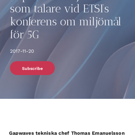
som talare vid ETSI’s
konferens om miljömål
för 5G
2017-11-20
Subscribe
Gapwaves tekniska chef Thomas Emanuelsson