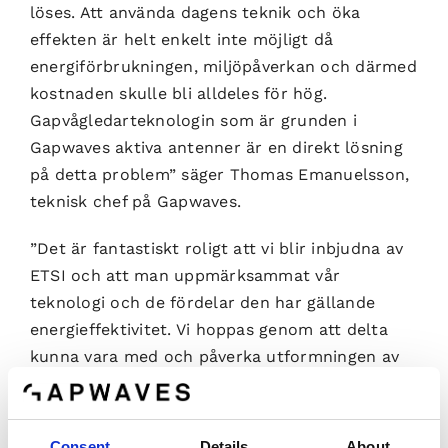
löses. Att använda dagens teknik och öka
effekten är helt enkelt inte möjligt då
energiförbrukningen, miljöpåverkan och därmed
kostnaden skulle bli alldeles för hög.
Gapvågledarteknologin som är grunden i
Gapwaves aktiva antenner är en direkt lösning
på detta problem” säger Thomas Emanuelsson,
teknisk chef på Gapwaves.
”Det är fantastiskt roligt att vi blir inbjudna av
ETSI och att man uppmärksammat vår
teknologi och de fördelar den har gällande
energieffektivitet. Vi hoppas genom att delta
kunna vara med och påverka utformningen av
standarder för framtidens 5G-nät” säger Lars-
Inge Sjöqvist, VD på Gapwaves.
Consent
Details
About