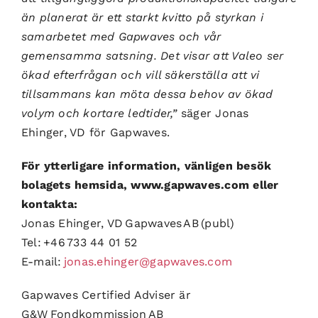
än planerat är ett starkt kvitto på styrkan i
samarbetet med Gapwaves och vår
gemensamma satsning. Det visar att Valeo ser
ökad efterfrågan och vill säkerställa att vi
tillsammans kan möta dessa behov av ökad
volym och kortare ledtider,”
säger Jonas
Ehinger, VD för Gapwaves.
För ytterligare information, vänligen besök
bolagets hemsida, www.gapwaves.com eller
kontakta:
Jonas Ehinger, VD Gapwaves AB (publ)
Tel: +46 733 44 01 52
E-mail:
jonas.ehinger@gapwaves.com
Gapwaves Certified Adviser är
G&W Fondkommission AB