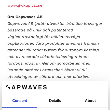
www.gwkapital.se
Om Gapwaves AB
Gapwaves AB (publ) utvecklar trådlösa lösningar
baserade på unik och patenterad
vågledarteknologi för millimetervågs-
applikationer. Våra produkter används främst i
antenner till radarsystem för autonom körning
och avancerade säkerhetslösningar inom
fordonsindustrin. Genom samarbeten med
ledande aktörer i branschen bidrar vi till
utvecklingen av säkrare och mer effektiva
transportsystem. Teknologin är kostnadseffektiv,
kombinerar hög prestanda med kompakt design
och lämpar sig även för industriell automation,
Consent
Details
About
telekom, smarta städer och civil-militära
applikationer – områden där precision och