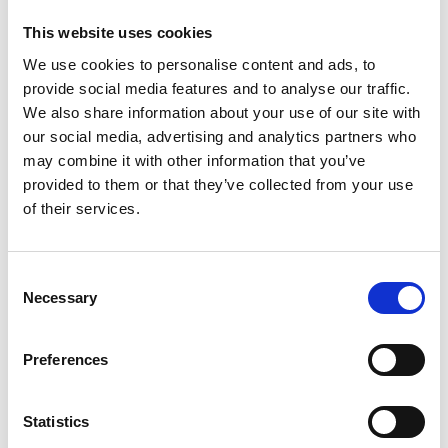
tillförlitlighet är avgörande. Gapwaves
This website uses cookies
grundades 2011 ur forskning vid Chalmers
We use cookies to personalise content and ads, to
tekniska högskola och är noterat på Nasdaq
provide social media features and to analyse our traffic.
First North Growth Market Stockholm (GAPW B).
We also share information about your use of our site with
our social media, advertising and analytics partners who
Denna information är sådan information som
may combine it with other information that you’ve
Gapwaves är skyldigt att offentliggöra enligt
provided to them or that they’ve collected from your use
EU:s marknadsmissbruksförordning.
of their services.
Informationen lämnades, genom ovanstående
kontaktpersoners försorg, för offentliggörande
Consent
den 2026-07-07 11:49 CEST.
Necessary
Selection
Gapwaves erhåller order från Valeo för
Preferences
tidigarelagd produktionskapacitet
Statistics