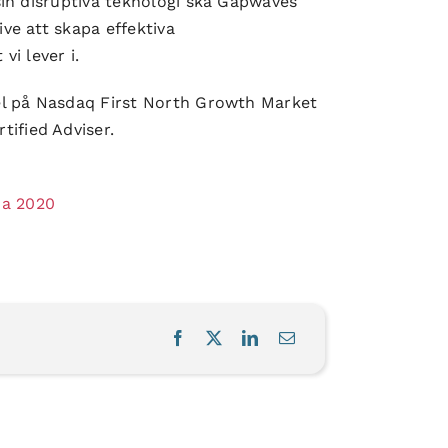
in disruptiva
teknologi ska Gapwaves
e att skapa effektiva
i lever i.
el på Nasdaq First North Growth Market
fied Adviser.
a 2020