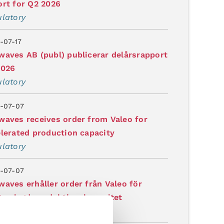
rt for Q2 2026
latory
-07-17
aves AB (publ) publicerar delårsrapport
2026
latory
-07-07
aves receives order from Valeo for
lerated production capacity
latory
-07-07
aves erhåller order från Valeo för
garelagd produktionskapacitet
latory