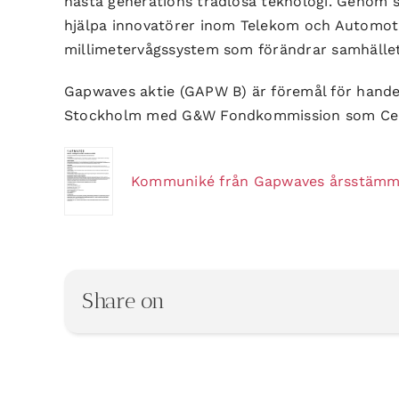
nästa generations trådlösa teknologi. Genom s
hjälpa innovatörer inom Telekom och Automotiv
millimetervågssystem som förändrar samhället v
Gapwaves aktie (GAPW B) är föremål för hand
Stockholm med G&W Fondkommission som Certi
Kommuniké från Gapwaves årsstämm
Share on