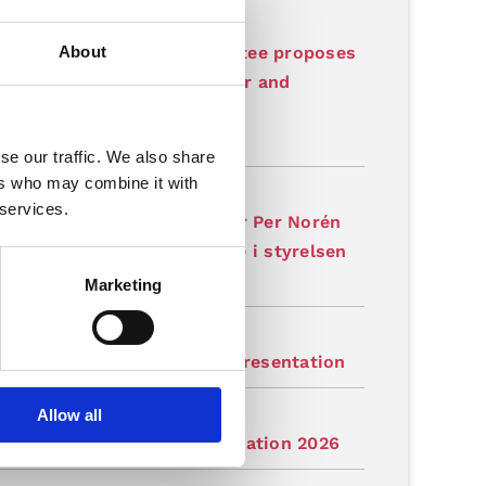
-07-03
About
waves' Nomination Committee proposes
 Norén as new board member and
irman of the Board
latory
se our traffic. We also share
ers who may combine it with
-07-03
 services.
aves valberedning föreslår Per Norén
ny ledamot och ordförande i styrelsen
latory
Marketing
-07-03
tation: Gapwaves Q2 2026 Presentation
Allow all
-07-03
judan: Gapwaves Q2-presentation 2026