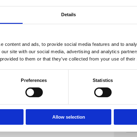
förslag, att ändra bolagets
2026
Details
t förtydligande avseende aktieägares
Gap
Per
Cha
yemission
Regu
e content and ads, to provide social media features and to analy
 förslag, om bemyndigande för styrelsen
 our site with our social media, advertising and analytics partn
emyndigad att intill nästa årsstämma vid
2026
 provided to them or that they’ve collected from your use of their
rädesrätt för aktieägarna, inom de gränser
Gapw
sion av aktier, konvertibler och/eller
som 
ka kunna fattas med bestämmelse om
Regu
Preferences
Statistics
ission med stöd av bemyndigandet ska
2026
ndla till aktier i bolaget, motsvarande
Invi
Allow selection
2026
sida, www.gapwaves.com, eller
Inb