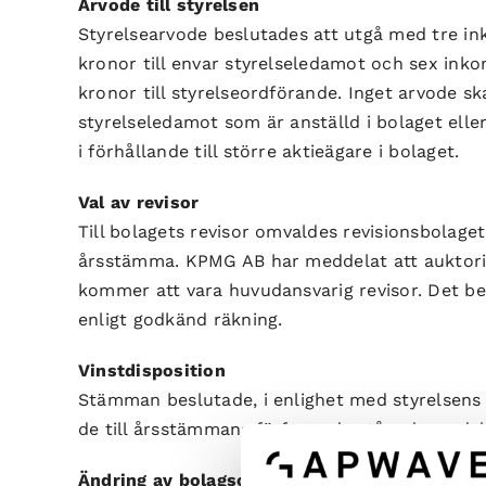
Arvode till styrelsen
Styrelsearvode beslutades att utgå med tre 
kronor till envar styrelseledamot och sex i
kronor till styrelseordförande. Inget arvode sk
styrelseledamot som är anställd i bolaget ell
i förhållande till större aktieägare i bolaget.
Val av revisor
Till bolagets revisor omvaldes revisionsbolaget
årsstämma. KPMG AB har meddelat att auktoris
kommer att vara huvudansvarig revisor. Det bes
enligt godkänd räkning.
Vinstdisposition
Stämman beslutade, i enlighet med styrelsens 
de till årsstämmans förfogande stående medel 
Ändring av bolagsordningen