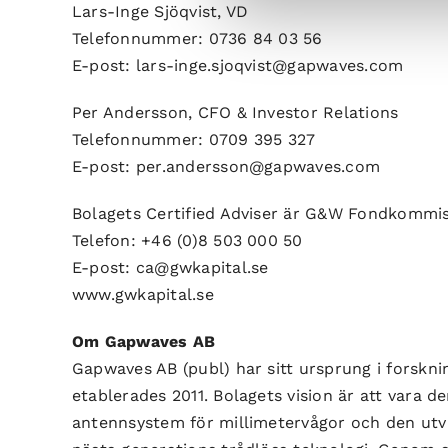
Lars-Inge Sjöqvist, VD
Telefonnummer: 0736 84 03 56
E-post: lars-inge.sjoqvist@gapwaves.com
Per Andersson, CFO & Investor Relations
Telefonnummer: 0709 395 327
E-post: per.andersson@gapwaves.com
Bolagets Certified Adviser är G&W Fondkommi
Telefon: +46 (0)8 503 000 50
E-post: ca@gwkapital.se
www.gwkapital.se
Om Gapwaves AB
Gapwaves AB (publ) har sitt ursprung i forskn
etablerades 2011.
Bolagets vision är att vara d
antennsystem för millimetervågor och den
utv