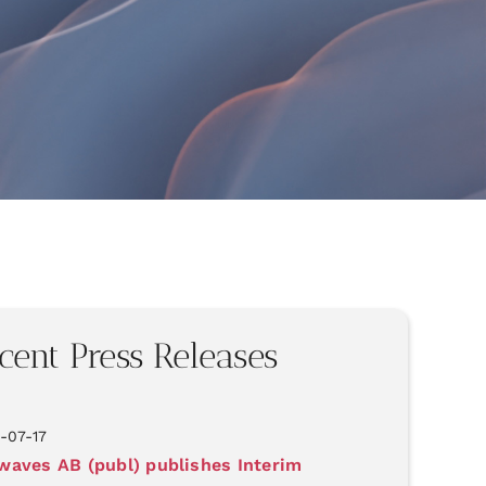
cent Press Releases
-07-17
aves AB (publ) publishes Interim