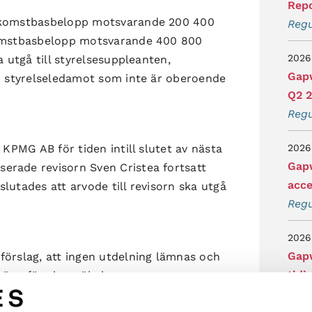
Repo
inkomstbasbelopp motsvarande 200 400
Regu
nkomstbasbelopp motsvarande 400 800
2026
a utgå till styrelsesuppleanten,
Gapw
er styrelseledamot som inte är oberoende
Q2 
Regu
 KPMG AB för tiden intill slutet av nästa
2026
Gapw
erade revisorn Sven Cristea fortsatt
acce
lutades att arvode till revisorn ska utgå
Regu
2026
Gapw
förslag, att ingen utdelning lämnas och
tidi
överförs i ny räkning.
Regu