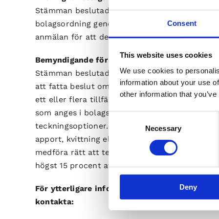
Stämman beslutade, i enlighet med styrelsens 
Consent
bolagsordning genom att bland annat införa et
anmälan för att delta i bolagsstämma.
This website uses cookies
Bemyndigande för styrelsen att besluta om n
We use cookies to personalis
Stämman beslutade, i enlighet med styrelsens
information about your use of
att fatta beslut om nyemission. Styrelsen är b
other information that you’ve
ett eller flera tillfällen, med eller utan föret
som anges i bolagsordningen, besluta om nyemis
Consent
teckningsoptioner. Sådant emissionsbeslut s
Necessary
Selection
apport, kvittning eller kontant betalning. Em
medföra rätt att teckna sig för respektive omva
högst 15 procent av bolagets aktiekapital.
Deny
För ytterligare information se Gapwaves hem
kontakta: